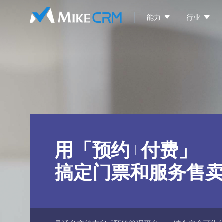


能力
行业
用「预约+付费」
搞定门票和服务售