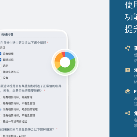
使
功
提